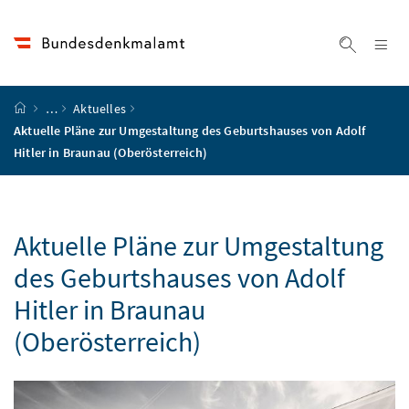
Accesskey
Accesskey
Accesskey
Accesskey
Zum Inhalt
Zum Hauptmenü
Zum Untermenü
Zur Suche
[4]
[1]
[3]
[2]
Na
Suche ei
Startseite
…
Aktuelles
Aktuelle Pläne zur Umgestaltung des Geburtshauses von Adolf
Hitler in Braunau (Oberösterreich)
Aktuelle Pläne zur Umgestaltung
des Geburtshauses von Adolf
Hitler in Braunau
(Oberösterreich)