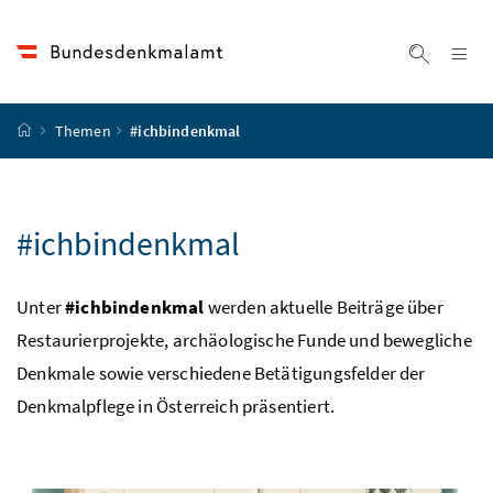
Accesskey
Accesskey
Accesskey
Accesskey
Zum Inhalt
Zum Hauptmenü
Zum Untermenü
Zur Suche
[4]
[1]
[3]
[2]
Na
Suche ei
Startseite
Themen
#ichbindenkmal
#ichbindenkmal
Unter
#ichbindenkmal
werden aktuelle Beiträge über
Restaurierprojekte, archäologische Funde und bewegliche
Denkmale sowie verschiedene Betätigungsfelder der
Denkmalpflege in Österreich präsentiert.