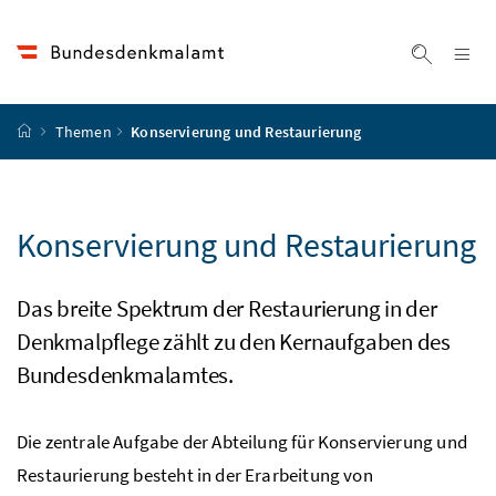
Accesskey
Accesskey
Accesskey
Accesskey
Zum Inhalt
Zum Hauptmenü
Zum Untermenü
Zur Suche
[4]
[1]
[3]
[2]
Na
Suche ei
Startseite
Themen
Konservierung und Restaurierung
Konservierung und Restaurierung
Das breite Spek
trum der Restaurierung in der
Denkmalpflege zählt zu den Kernaufgaben des
Bundesdenkmalamtes.
Die zentrale Aufgabe der Abteilung für Konservierung und
Restaurierung besteht in der Erarbeitung von