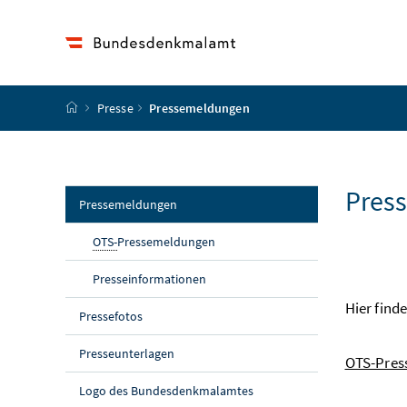
Accesskey
Accesskey
Accesskey
Accesskey
Zum Inhalt
Zum Hauptmenü
Zum Untermenü
Zur Suche
[4]
[1]
[3]
[2]
Startseite
Presse
Pressemeldungen
Pres
(aktuelle Seite)
Pressemeldungen
OTS-
Pressemeldungen
Presseinformationen
Hier fin
Pressefotos
Presseunterlagen
OTS-Pres
Logo des Bundesdenkmalamtes