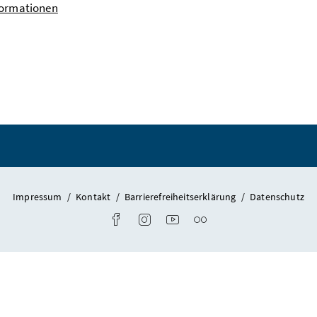
formationen
Impressum
/
Kontakt
/
Barrierefreiheitserklärung
/
Datenschutz
Link zum Facebook-Konto des Bundesdenk
Link zum Instagram-Account des Bu
Link zum Youtube-Kanal des 
Fotostream des Bundesde