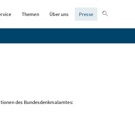
ervice
Themen
Über uns
Presse
Suche einble
mationen des Bundesdenkmalamtes: