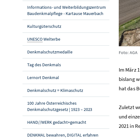
Informations- und Weiterbildungszentrum
Baudenkmalpflege - Kartause Mauerbach
Kulturgüterschutz
UNESCO
Welterbe
Denkmalschutzmedaille
Foto: AGA
Tag des Denkmals
Im März 1
Lernort Denkmal
bislang w
hat das 
Denkmalschutz = Klimaschutz
100 Jahre Österreichisches
Zuletzt 
Denkmalschutzgesetz | 1923 – 2023
und einze
HAND//WERK gedacht+gemacht
2021 in R
DENKMAL bewahren, DIGITAL erfahren