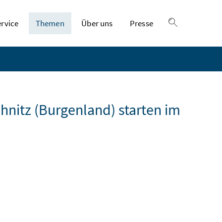
ervice
Themen
Über uns
Presse
Suche einble
hnitz (Burgenland) starten im