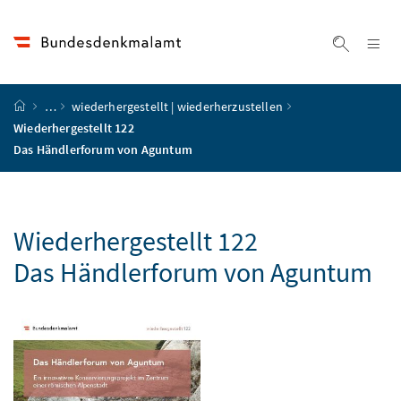
Accesskey
Accesskey
Accesskey
Accesskey
Zum Inhalt
Zum Hauptmenü
Zum Untermenü
Zur Suche
[4]
[1]
[3]
[2]
Na
Suche ei
Startseite
…
wiederhergestellt | wiederherzustellen
Wiederhergestellt 122
Das Händlerforum von Aguntum
Wiederhergestellt 122
Das Händlerforum von Aguntum