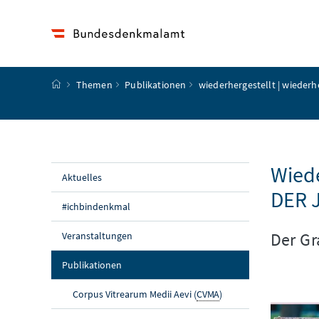
Accesskey
Accesskey
Accesskey
Accesskey
Zum Inhalt
Zum Hauptmenü
Zum Untermenü
Zur Suche
[4]
[1]
[3]
[2]
Startseite
Themen
Publikationen
wiederhergestellt | wiederh
Wiede
Aktuelles
DER 
#ichbindenkmal
Der Gr
Veranstaltungen
(aktuelle Seite)
Publikationen
Corpus Vitrearum Medii Aevi (
CVMA
)