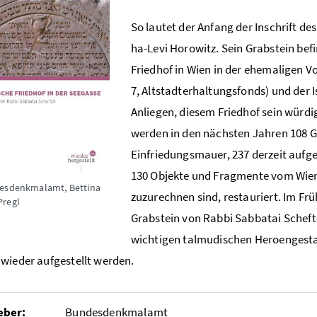
So lautet der Anfang der Inschrift de
ha-Levi Horowitz. Sein Grabstein bef
Friedhof in Wien in der ehemaligen V
7, Altstadterhaltungsfonds) und der I
Anliegen, diesem Friedhof sein wür
werden in den nächsten Jahren 108 G
Einfriedungsmauer, 237 derzeit auf
130 Objekte und Fragmente vom Wiene
esdenkmalamt, Bettina
zuzurechnen sind, restauriert. Im Frü
Pregl
Grabstein von Rabbi Sabbatai Schefte
wichtigen talmudischen Heroengestal
wieder aufgestellt werden.
eber:
Bundesdenkmalamt