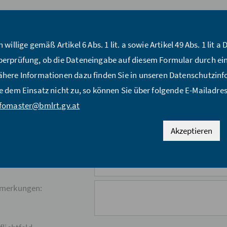
ückzahl:*
me:*
h willige gemäß Artikel 6 Abs. 1 lit. a sowie Artikel 49 Abs. 1 li
erprüfung, ob die Dateneingabe auf diesem Formular durch ei
Mail Adresse:*
here Informationen dazu finden Sie in unseren Datenschutzi
e dem Einsatz nicht zu, so können Sie über folgende E-Mailadres
raße:*
nfomaster@bmlrt.gv.at
Z:*
Akzeptieren
:*
nd:*
merkungen: