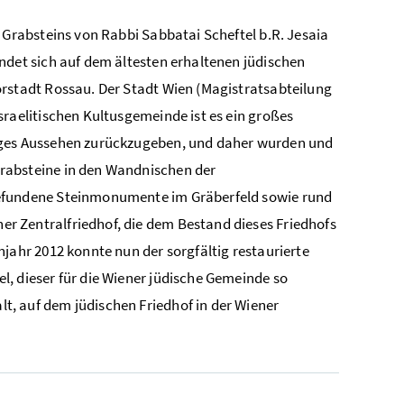
s Grabsteins von Rabbi Sabbatai Scheftel b.R. Jesaia
indet sich auf dem ältesten erhaltenen jüdischen
orstadt Rossau. Der Stadt Wien (Magistratsabteilung
sraelitischen Kultusgemeinde ist es ein großes
diges Aussehen zurückzugeben, und daher wurden und
rabsteine in den Wandnischen der
gefundene Steinmonumente im Gräberfeld sowie rund
r Zentralfriedhof, die dem Bestand dieses Friedhofs
hjahr 2012 konnte nun der sorgfältig restaurierte
l, dieser für die Wiener jüdische Gemeinde so
t, auf dem jüdischen Friedhof in der Wiener