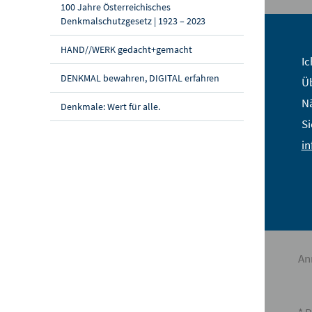
100 Jahre Österreichisches
Denkmalschutzgesetz | 1923 – 2023
St
HAND//WERK gedacht+gemacht
Na
Ic
DENKMAL bewahren, DIGITAL erfahren
Üb
E-
Nä
Denkmale: Wert für alle.
Si
St
i
PL
Ort
La
An