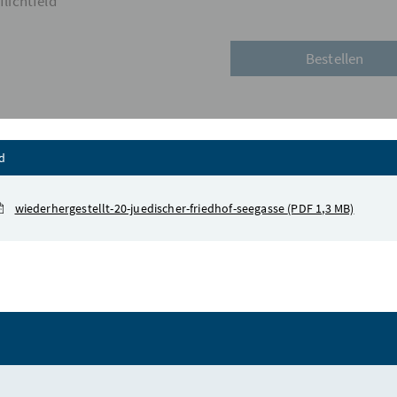
flichtfeld
Inhalt zuklappen
d
wiederhergestellt-20-juedischer-friedhof-seegasse
(PDF 1,3 MB)