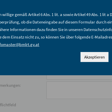
ückzahl:*
me:*
h willige gemäß Artikel 6 Abs. 1 lit. a sowie Artikel 49 Abs. 1 li
erprüfung, ob die Dateneingabe auf diesem Formular durch ei
Mail Adresse:*
here Informationen dazu finden Sie in unseren Datenschutzi
e dem Einsatz nicht zu, so können Sie über folgende E-Mailadres
raße:*
nfomaster@bmlrt.gv.at
Z:*
Akzeptieren
:*
nd:*
merkungen:
flichtfeld