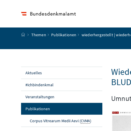
Accesskey
Accesskey
Accesskey
Accesskey
Zum Inhalt
Zum Hauptmenü
Zum Untermenü
Zur Suche
[4]
[1]
[3]
[2]
Startseite
Themen
Publikationen
wiederhergestellt | wiederh
Wiede
Aktuelles
BLUD
#ichbindenkmal
Umnut
Veranstaltungen
(aktuelle Seite)
Publikationen
Corpus Vitrearum Medii Aevi (
CVMA
)