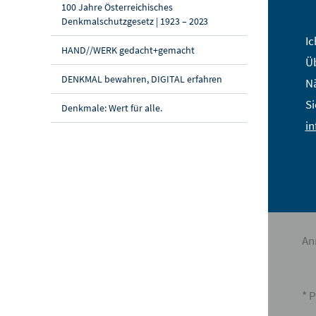
St
100 Jahre Österreichisches
Denkmalschutzgesetz | 1923 – 2023
Na
Ic
HAND//WERK gedacht+gemacht
Üb
E-
DENKMAL bewahren, DIGITAL erfahren
Nä
Si
St
Denkmale: Wert für alle.
i
PL
Ort
La
An
* P