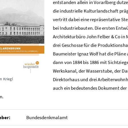
entstanden allein in Vorarlberg dutzen
die industrielle Kulturlandschaft pr
vertritt dabei eine repräsentative S
bei Industriebauten. Die ersten Ent
Architekturbüro John Felber & Co in 
drei Geschosse für die Produktionsh
Baumeister Ignaz Wolf hat die Pläne a
dann von 1884 bis 1886 mit Sichtzieg
Werkskanal, der Wasserstube, der Da
Direktorhaus und drei Arbeiterwohnh
m Kriegl
auch ein bedeutendes Dokument der s
n.
eber:
Bundesdenkmalamt