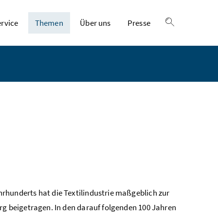
ervice
Themen
Über uns
Presse
Suche einble
rhunderts hat die Textilindustrie maßgeblich zur
erg beigetragen. In den darauf folgenden 100 Jahren