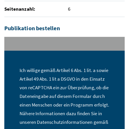
Seitenanzahl:
6
Publikation bestellen
Stückzahl:*
Ich willige gemäß Artikel 6 Abs. 1 lit. a sowie
Name:*
Artikel 49 Abs. 1 lit a DSGVO in den Einsatz
von reCAPTCHA ein zur Überprüfung, ob die
Dateneingabe auf diesem Formular durch
E-Mail Adresse:*
einen Menschen oder ein Programm erfolgt.
Nähere Informationen dazu finden Sie in
unseren Datenschutzinformationen gemäß
Straße:*