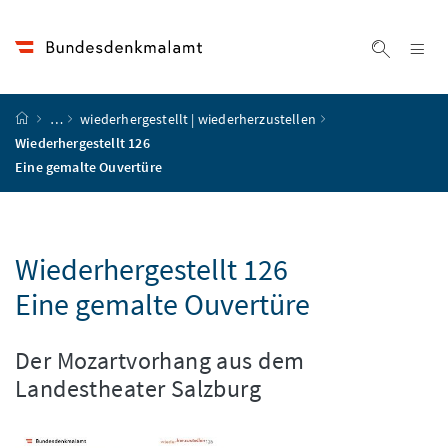
Accesskey
Accesskey
Accesskey
Accesskey
Zum Inhalt
Zum Hauptmenü
Zum Untermenü
Zur Suche
[4]
[1]
[3]
[2]
Na
Suche ei
Startseite
…
wiederhergestellt | wiederherzustellen
Wiederhergestellt 126
Eine gemalte Ouvertüre
Wiederhergestellt 126
Eine gemalte Ouvertüre
Der Mozartvorhang aus dem
Landestheater Salzburg