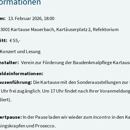
formationen
um:
13. Februar 2026, 18:00
3001
Kartause Mauerbach
,
Kartäuserplatz
2, Refektorium
itt:
€
55,-
Konzert und Lesung
nstalter:
Verein zur Förderung der Baudenkmalpflege Kartau
ldeinformationen:
ausenführung:
Die Kartause mit den Sonderausstellungen zur
 Uhr frei zugänglich. Um 17 Uhr findet nach Ihrer Voranmeldun
diert).
ertpause:
In der Pause laden wir wieder zum
Incontro
in den Ka
ingskrapfen und Prosecco.