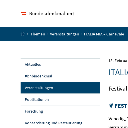
Accesskey
Accesskey
Accesskey
Accesskey
Zum Inhalt
Zum Hauptmenü
Zum Untermenü
Zur Suche
[4]
[1]
[3]
[2]
Startseite
Themen
Veranstaltungen
ITALIA MIA – Carnevale
13. Februa
Aktuelles
ITALI
#ichbindenkmal
Festival
(aktuelle Seite)
Veranstaltungen
Publikationen
❦
FEST
Forschung
Venedig, 
Konservierung und Restaurierung
versammel