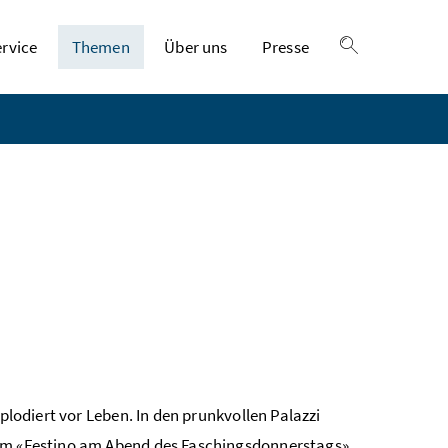
ervice
Themen
Über uns
Presse
Suche einble
plodiert vor Leben. In den prunkvollen Palazzi
dem «Festino am Abend des Faschingsdonnerstags».