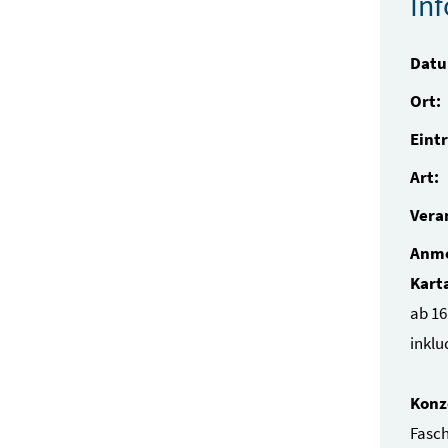
In
Dat
Ort:
Eintr
Art:
Vera
Anme
Kart
ab 16
inklu
Konz
Fasch