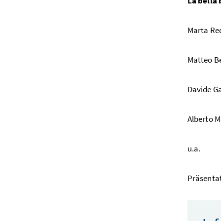
La bella
Marta Re
Matteo B
Davide Ga
Alberto 
u.a.
Präsenta