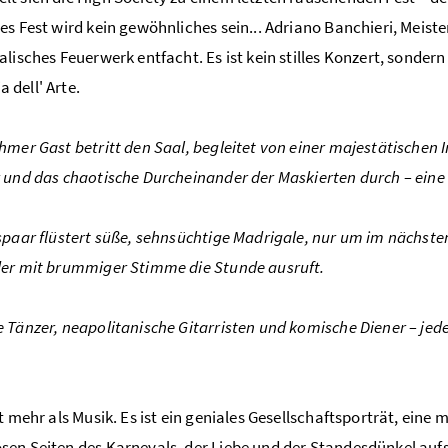
es Fest wird kein gewöhnliches sein... Adriano Banchieri, Meiste
alisches Feuerwerk entfacht. Es ist kein stilles Konzert, sondern
dell' Arte.
hmer Gast betritt den Saal, begleitet von einer majestätischen 
 und das chaotische Durcheinander der Maskierten durch – eine
spaar flüstert süße, sehnsüchtige Madrigale, nur um im näch
er mit brummiger Stimme die Stunde ausruft.
 Tänzer, neapolitanische Gitarristen und komische Diener – jede 
st mehr als Musik. Es ist ein geniales Gesellschaftsporträt, ein
en Seiten des Karnevals, der Liebe und der Standesdünkel aufs