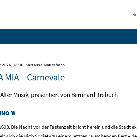
S
r 2026, 18:00
, Kartause Mauerbach
A MIA – Carnevale
 Alter Musik, präsentiert von Bernhard Trebuch
INO
❦
1608. Die Nacht vor der Fastenzeit bricht herein und die Stadt ex
t sich die High Society zu einem letzten rauschenden Fest – 