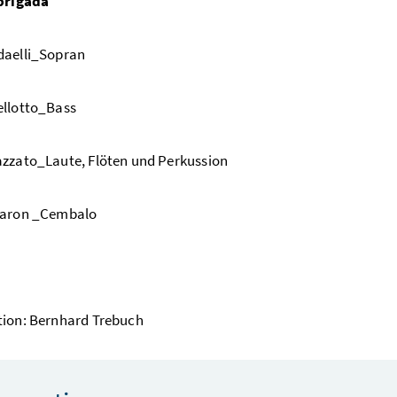
 brigada
daelli_Sopran
ellotto_Bass
zzato_Laute, Flöten und Perkussion
Maron _Cembalo
tion: Bernhard Trebuch