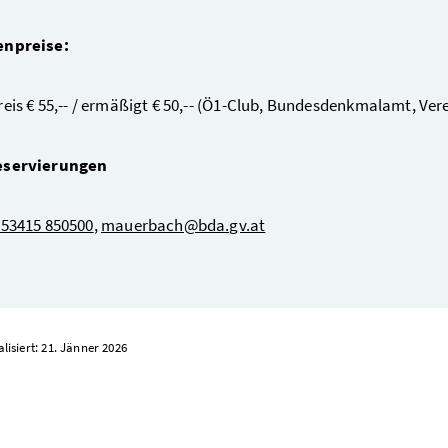
enpreise:
reis € 55,-- / ermäßigt € 50,-- (Ö1-Club, Bundesdenkmalamt, Ve
eservierungen
 53415 850500
,
mauerbach@bda.gv.at
alisiert: 21. Jänner 2026