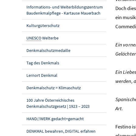
Informations- und Weiterbildungszentrum
Doch dies
Baudenkmalpflege - Kartause Mauerbach
ein musik
Kulturgüterschutz
Commedia 
UNESCO
Welterbe
Ein vorne
Denkmalschutzmedaille
Gelächter
Tag des Denkmals
Ein Liebe
Lernort Denkmal
werden, d
Denkmalschutz = Klimaschutz
Spanische
100 Jahre Österreichisches
Denkmalschutzgesetz | 1923 – 2023
Art.
HAND//WERK gedacht+gemacht
Festino i
DENKMAL bewahren, DIGITAL erfahren
glamourös