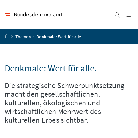
Accesskey
Accesskey
Accesskey
Accesskey
Zum Inhalt
Zum Hauptmenü
Zum Untermenü
Zur Suche
[4]
[1]
[3]
[2]
Na
Suche ei
Startseite
Themen
Denkmale: Wert für alle.
Denkmale: Wert für alle.
Die strategische Schwerpunktsetzung
macht den gesellschaftlichen,
kulturellen, ökologischen und
wirtschaftlichen Mehrwert des
kulturellen Erbes sichtbar.