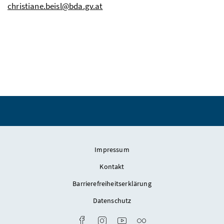
christiane.beisl@bda.gv.at
Impressum
Kontakt
Barrierefreiheitserklärung
Datenschutz
Link zum Facebook-Konto des Bundesdenk
Link zum Instagram-Account des Bu
Link zum Youtube-Kanal des 
Fotostream des Bundesde