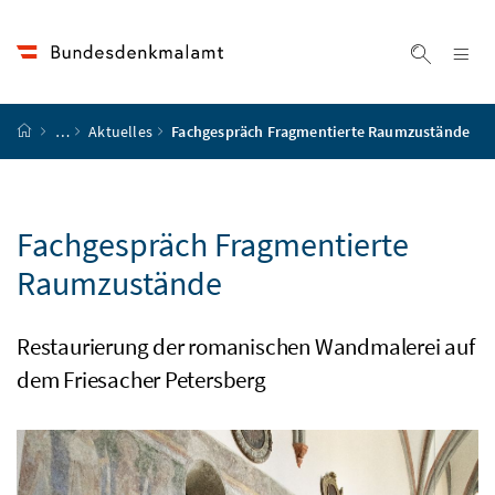
Accesskey
Accesskey
Accesskey
Accesskey
Zum Inhalt
Zum Hauptmenü
Zum Untermenü
Zur Suche
[4]
[1]
[3]
[2]
Na
Suche ei
Startseite
…
Aktuelles
Fachgespräch Fragmentierte Raumzustände
Fachgespräch Fragmentierte
Raumzustände
Restaurierung der romanischen Wandmalerei auf
dem Friesacher Petersberg