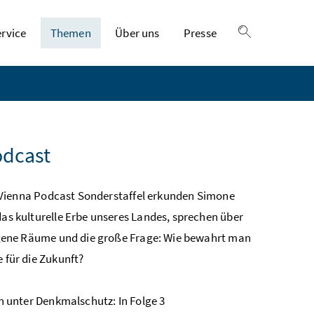
ervice
Themen
Über uns
Presse
Suche einble
dcast
n Vienna Podcast Sonderstaffel erkunden
Simone
das kulturelle Erbe unseres Landes, sprechen über
rgene Räume und die große Frage: Wie bewahrt man
 für die Zukunft?
n unter Denkmalschutz: In Folge 3