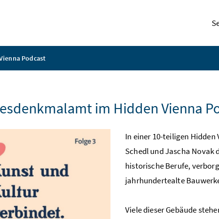
S
Vienna Podcast
esdenkmalamt im Hidden Vienna Po
In einer 10-teiligen Hidde
Schedl und Jascha Novak
historische Berufe, verbo
jahrhundertealte Bauwerke
Viele dieser Gebäude stehe