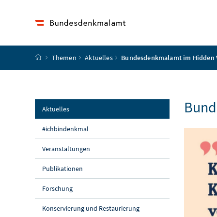
Accesskey
Accesskey
Accesskey
Accesskey
Zum Inhalt
Zum Hauptmenü
Zum Untermenü
Zur Suche
[4]
[1]
[3]
[2]
Startseite
Themen
Aktuelles
Bundesdenkmalamt im Hidden 
Bund
(aktuelle Seite)
Aktuelles
#ichbindenkmal
Veranstaltungen
Publikationen
Forschung
Konservierung und Restaurierung