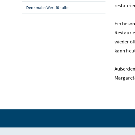
restaurier
Denkmale: Wert für alle.
Ein beson
Restauri
wieder öf
kann heu
Außerdem 
Margaret