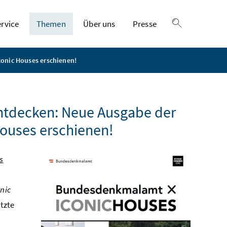
ervice
Themen
Über uns
Presse
Suche einble
onic Houses erschienen!
ntdecken: Neue Ausgabe der
ouses erschienen!
s
onic
tzte