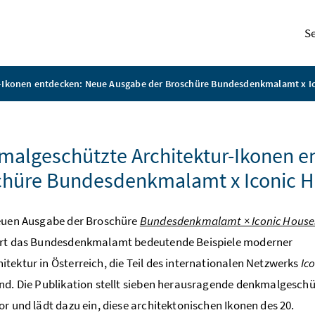
S
-Ikonen entdecken: Neue Ausgabe der Broschüre Bundesdenkmalamt x Ic
algeschützte Architektur-Ikonen e
chüre Bundesdenkmalamt x Iconic H
neuen Ausgabe der Broschüre
Bundesdenkmalamt × Iconic House
ert das Bundesdenkmalamt bedeutende Beispiele moderner
tektur in Österreich, die Teil des internationalen Netzwerks
Ic
nd. Die Publikation stellt sieben herausragende denkmalgeschü
or und lädt dazu ein, diese architektonischen Ikonen des 20.