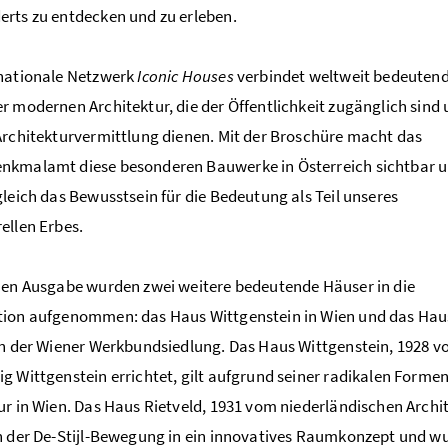
rts zu entdecken und zu erleben.
rnationale Netzwerk
Iconic Houses
verbindet weltweit bedeuten
r modernen Architektur, die der Öffentlichkeit zugänglich sind 
Architekturvermittlung dienen. Mit der Broschüre macht das
nkmalamt diese besonderen Bauwerke in Österreich sichtbar 
gleich das Bewusstsein für die Bedeutung als Teil unseres
ellen Erbes.
uen Ausgabe wurden zwei weitere bedeutende Häuser in die
tion aufgenommen: das Haus Wittgenstein in Wien und das Hau
in der Wiener Werkbundsiedlung. Das Haus Wittgenstein, 1928
g Wittgenstein errichtet, gilt aufgrund seiner radikalen Forme
ur in Wien. Das Haus Rietveld, 1931 vom niederländischen Archit
n der De-Stijl-Bewegung in ein innovatives Raumkonzept und w