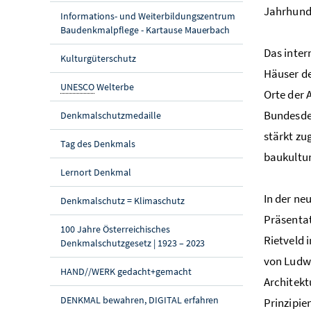
Jahrhunde
Informations- und Weiterbildungszentrum
Baudenkmalpflege - Kartause Mauerbach
Das inte
Kulturgüterschutz
Häuser de
UNESCO
Welterbe
Orte der 
Bundesde
Denkmalschutzmedaille
stärkt zu
Tag des Denkmals
baukultur
Lernort Denkmal
In der ne
Denkmalschutz = Klimaschutz
Präsenta
100 Jahre Österreichisches
Rietveld 
Denkmalschutzgesetz | 1923 – 2023
von Ludwi
HAND//WERK gedacht+gemacht
Architekt
DENKMAL bewahren, DIGITAL erfahren
Prinzipie