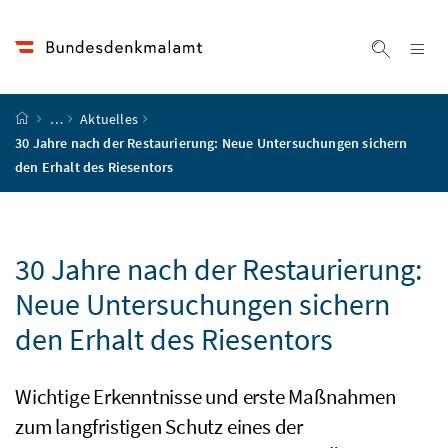
Accesskey
Accesskey
Accesskey
Accesskey
Zum Inhalt
Zum Hauptmenü
Zum Untermenü
Zur Suche
[4]
[1]
[3]
[2]
Na
Suche ei
Startseite
…
Aktuelles
30 Jahre nach der Restaurierung: Neue Untersuchungen sichern
den Erhalt des Riesentors
30 Jahre nach der Restaurierung:
Neue Untersuchungen sichern
den Erhalt des Riesentors
Wichtige Erkenntnisse und erste Maßnahmen
zum langfristigen Schutz eines der