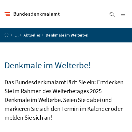
Accesskey
Accesskey
Accesskey
Accesskey
Zum Inhalt
Zum Hauptmenü
Zum Untermenü
Zur Suche
[4]
[1]
[3]
[2]
Na
Suche ei
Startseite
…
Aktuelles
Denkmale im Welterbe!
Denkmale im Welterbe!
Das Bundesdenkmalamt lädt Sie ein: Entdecken
Sie im Rahmen des Welterbetages 2025
Denkmale im Welterbe. Seien Sie dabei und
markieren Sie sich den Termin im Kalender oder
melden Sie sich an!