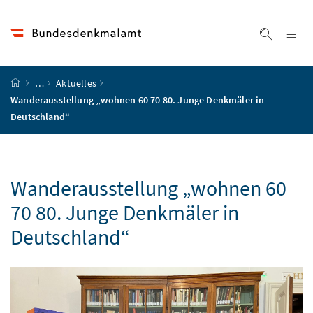
Accesskey
Accesskey
Accesskey
Accesskey
Zum Inhalt
Zum Hauptmenü
Zum Untermenü
Zur Suche
[4]
[1]
[3]
[2]
Na
Suche ei
Startseite
…
Aktuelles
Wanderausstellung „wohnen 60 70 80. Junge Denkmäler in
Deutschland“
Wanderausstellung „wohnen 60
70 80. Junge Denkmäler in
Deutschland“