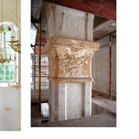
artina Oberer-Kerth
farbige Fassung eines Pfeilerkapitells vor der Restaurier
agoge
Foto 2: Bundesdenkmalamt, Martina Oberer-Kerth