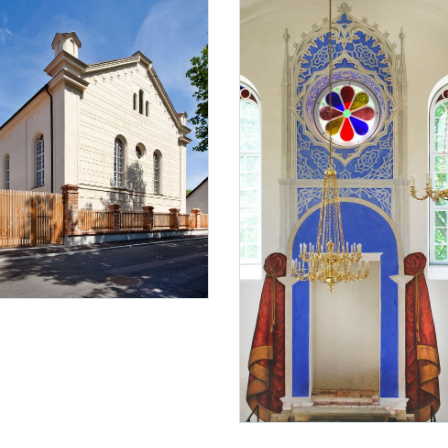
ht der ehemaligen Synagoge in Kobersdorf
Foto 1: Bundesdenkmalamt, M
Innenansicht der ehemaligen Syn