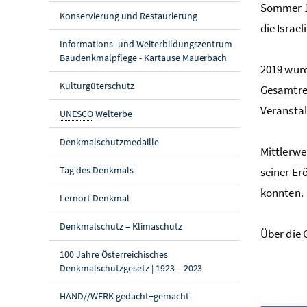
Sommer 19
Konservierung und Restaurierung
die Israe
Informations- und Weiterbildungszentrum
Baudenkmalpflege - Kartause Mauerbach
2019 wurd
Kulturgüterschutz
Gesamtres
Veranstal
UNESCO
Welterbe
Denkmalschutzmedaille
Mittlerwe
Tag des Denkmals
seiner Er
konnten.
Lernort Denkmal
Denkmalschutz = Klimaschutz
Über die 
100 Jahre Österreichisches
Denkmalschutzgesetz | 1923 – 2023
HAND//WERK gedacht+gemacht