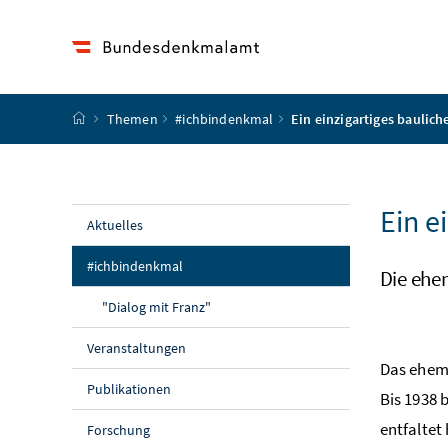
Accesskey
Accesskey
Accesskey
Accesskey
Zum Inhalt
Zum Hauptmenü
Zum Untermenü
Zur Suche
[4]
[1]
[3]
[2]
Startseite
Themen
#ichbindenkmal
Ein einzigartiges baulic
Ein e
Aktuelles
(aktuelle Seite)
#ichbindenkmal
Die ehe
"Dialog mit Franz"
Veranstaltungen
Das ehema
Publikationen
Bis 1938 
entfaltet
Forschung