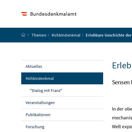
Accesskey
Accesskey
Accesskey
Accesskey
Zum Inhalt
Zum Hauptmenü
Zum Untermenü
Zur Suche
[4]
[1]
[3]
[2]
Startseite
Themen
#ichbindenkmal
Erlebbare Geschichte der
Erleb
Aktuelles
(aktuelle Seite)
#ichbindenkmal
Sensen 
"Dialog mit Franz"
Veranstaltungen
In der ob
Publikationen
mechanisi
Welt expo
Forschung