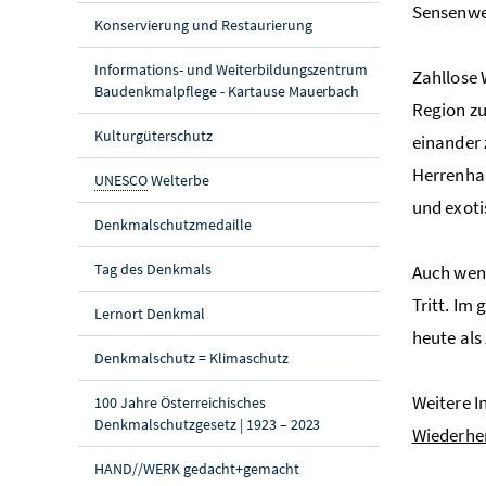
Sensenwer
Konservierung und Restaurierung
Informations- und Weiterbildungszentrum
Zahllose 
Baudenkmalpflege - Kartause Mauerbach
Region zu
Kulturgüterschutz
einander 
Herrenha
UNESCO
Welterbe
und exoti
Denkmalschutzmedaille
Tag des Denkmals
Auch wenn
Tritt. Im
Lernort Denkmal
heute al
Denkmalschutz = Klimaschutz
Weitere I
100 Jahre Österreichisches
Denkmalschutzgesetz | 1923 – 2023
Wiederher
HAND//WERK gedacht+gemacht