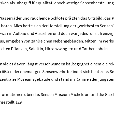
ken als Inbegriff für qualitativ hochwertige Sensenherstellung
Wasserräder und rauchende Schlote prägten das Ortsbild, da
 hören. Alles hatte sich der Herstellung der „weltbesten Sensen
zwar in Aufbau und Aussehen und doch war jedes für sich einz
us, umgeben von zahlreichen Nebengebäuden. Mitten im Werksg
schen Pflanzen, Salettln, Hirschzwingern und Taubenkobeln.
 vieles davon längst verschwunden ist, begegnet einem die rei
 größten der ehemaligen Sensenwerke befindet sich heute das 
s zentrales Museumsgebäude und stand im Rahmen der jüngsten
nformationen über das Sensen Museum Micheldorf und die Geschi
gestellt 129