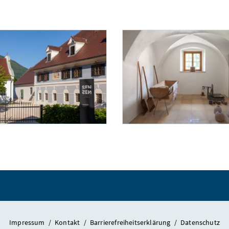
eum, Eingang Ost
Foto 1: Sensenmuseum Micheldorf
Vorküche
Foto 2: Sensenmuseum 
Impressum
/
Kontakt
/
Barrierefreiheitserklärung
/
Datenschutz