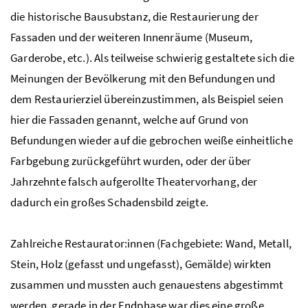
die historische Bausubstanz, die Restaurierung der
Fassaden und der weiteren Innenräume (Museum,
Stiegenaufgang
Foto 3: Bundesdenkmalamt, Irene Hofer
Garderobe,
etc.
). Als teilweise schwierig gestaltete sich die
Meinungen der Bevölkerung mit den Befundungen und
dem Restaurierziel übereinzustimmen, als Beispiel seien
hier die Fassaden genannt, welche auf Grund von
Befundungen wieder auf die gebrochen weiße einheitliche
Farbgebung zurückgeführt wurden, oder der über
Jahrzehnte falsch aufgerollte Theatervorhang, der
dadurch ein großes Schadensbild zeigte.
Zahlreiche Restaurator:innen (Fachgebiete: Wand, Metall,
Stein, Holz (gefasst und ungefasst), Gemälde) wirkten
zusammen und mussten auch genauestens abgestimmt
werden, gerade in der Endphase war dies eine große