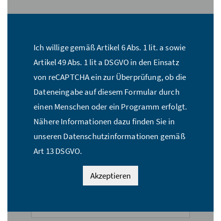
Stückzahl:*
Ich willige gemäß Artikel 6 Abs. 1 lit. a sowie
Name:*
Artikel 49 Abs. 1 lit a DSGVO in den Einsatz
von reCAPTCHA ein zur Überprüfung, ob die
Dateneingabe auf diesem Formular durch
E-Mail Adresse:*
einen Menschen oder ein Programm erfolgt.
Nähere Informationen dazu finden Sie in
unseren Datenschutzinformationen gemäß
Straße:*
Art 13 DSGVO.
Akzeptieren
PLZ:*