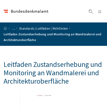
Accesskey
Accesskey
Accesskey
Accesskey
Zum Inhalt
Zum Hauptmenü
Zum Untermenü
Zur Suche
[4]
[1]
[3]
[2]
Na
Suche ei
Startseite
…
Standards | Leitfäden | Richtlinien
Leitfaden Zustandserhebung und Monitoring an Wandmalerei und
Architekturoberfläche
Leitfaden Zustandserhebung und
Monitoring an Wandmalerei und
Architekturoberfläche