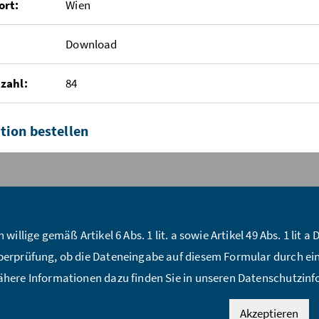
ort:
Wien
Download
zahl:
84
tion bestellen
ückzahl:*
me:*
h willige gemäß Artikel 6 Abs. 1 lit. a sowie Artikel 49 Abs. 1 li
erprüfung, ob die Dateneingabe auf diesem Formular durch ei
Mail Adresse:*
here Informationen dazu finden Sie in unseren Datenschutzin
raße:*
Akzeptieren