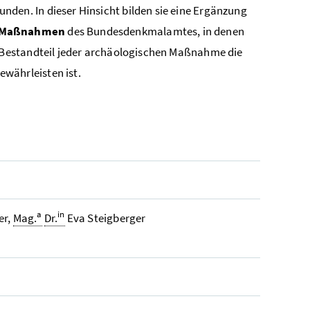
nden. In dieser Hinsicht bilden sie eine Ergänzung
e Maßnahmen
des Bundesdenkmalamtes, in denen
ls Bestandteil jeder archäologischen Maßnahme die
währleisten ist.
a
in
er,
Mag.
Dr.
Eva Steigberger