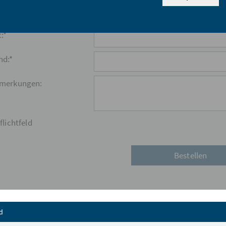
Z:*
:*
nd:*
merkungen:
flichtfeld
Inhalt zuklappen
d