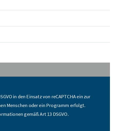
t a DSGVO in den Einsatz von reCAPTCHA ein zur
nen Menschen oder ein Programm erfolgt.
formationen gemäß Art 13 DSGVO.