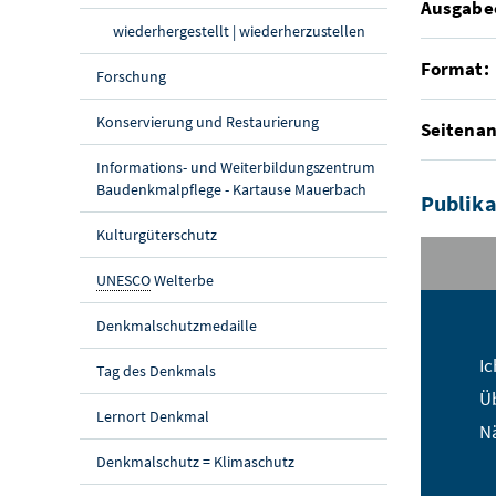
Ausgabe
wiederhergestellt | wiederherzustellen
Format:
Forschung
Konservierung und Restaurierung
Seitenan
Informations- und Weiterbildungszentrum
Baudenkmalpflege - Kartause Mauerbach
Publika
Kulturgüterschutz
UNESCO
Welterbe
St
Denkmalschutzmedaille
Na
Ic
Tag des Denkmals
Üb
E-
Lernort Denkmal
Nä
Denkmalschutz = Klimaschutz
St