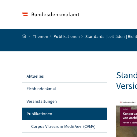
Accesskey
Accesskey
Accesskey
Accesskey
Zum Inhalt
Zum Hauptmenü
Zum Untermenü
Zur Suche
[4]
[1]
[3]
[2]
Startseite
Themen
Publikationen
Standards | Leitfäden | Rich
Stand
Aktuelles
Versi
#ichbindenkmal
Veranstaltungen
(aktuelle Seite)
Publikationen
Corpus Vitrearum Medii Aevi (
CVMA
)