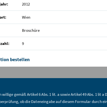
jahr:
2012
ort:
Wien
Broschüre
zahl:
9
tion bestellen
ückzahl:*
me:*
h willige gemäß Artikel 6 Abs. 1 lit. a sowie Artikel 49 Abs. 1 li
erprüfung, ob die Dateneingabe auf diesem Formular durch ei
Mail Adresse:*