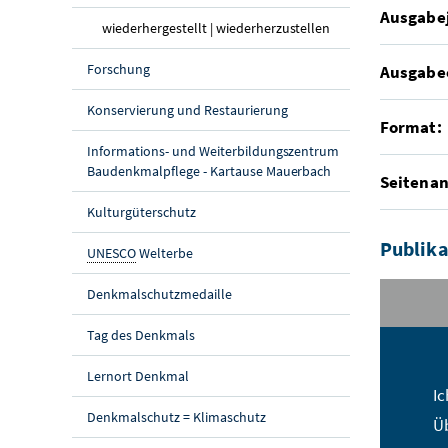
Ausgabe
(aktuelle Seite)
wiederhergestellt | wiederherzustellen
Forschung
Ausgabe
Konservierung und Restaurierung
Format:
Informations- und Weiterbildungszentrum
Baudenkmalpflege - Kartause Mauerbach
Seitenan
Kulturgüterschutz
Publika
UNESCO
Welterbe
Denkmalschutzmedaille
Tag des Denkmals
St
Lernort Denkmal
Na
Ic
Denkmalschutz = Klimaschutz
Üb
E-