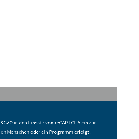
t a DSGVO in den Einsatz von reCAPTCHA ein zur
nen Menschen oder ein Programm erfolgt.