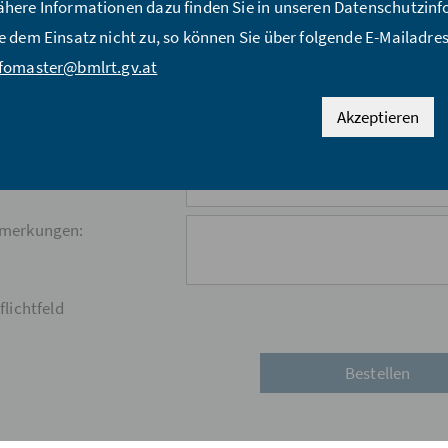
here Informationen dazu finden Sie in unseren Datenschutzi
e dem Einsatz nicht zu, so können Sie über folgende E-Mailadres
raße:*
nfomaster@bmlrt.gv.at
Z:*
Akzeptieren
:*
nd:*
merkungen:
flichtfeld