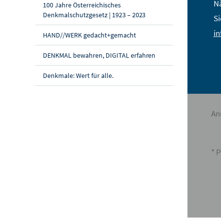
Nä
100 Jahre Österreichisches
Denkmalschutzgesetz | 1923 – 2023
Si
St
i
HAND//WERK gedacht+gemacht
PL
DENKMAL bewahren, DIGITAL erfahren
Ort
Denkmale: Wert für alle.
La
An
* P