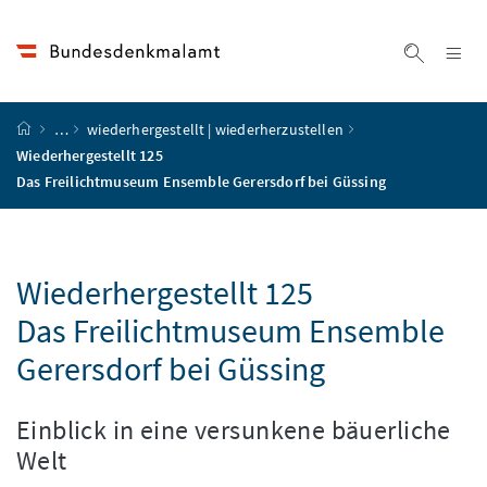
Accesskey
Accesskey
Accesskey
Accesskey
Zum Inhalt
Zum Hauptmenü
Zum Untermenü
Zur Suche
[4]
[1]
[3]
[2]
Na
Suche ei
Startseite
…
wiederhergestellt | wiederherzustellen
Wiederhergestellt 125
Das Freilichtmuseum Ensemble Gerersdorf bei Güssing
Wiederhergestellt 125
Das Freilichtmuseum Ensemble
Gerersdorf bei Güssing
Einblick in eine versunkene bäuerliche
Welt