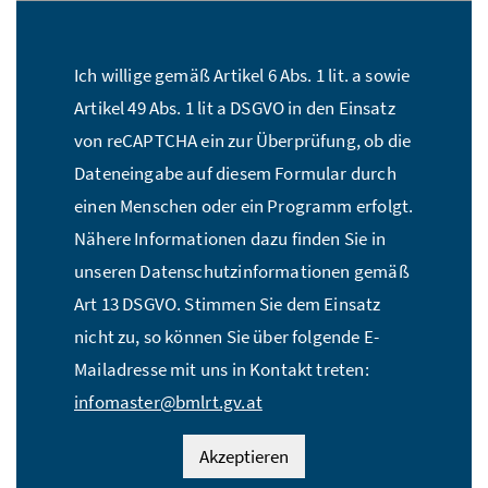
Stückzahl:*
Ich willige gemäß Artikel 6 Abs. 1 lit. a sowie
Name:*
Artikel 49 Abs. 1 lit a DSGVO in den Einsatz
von reCAPTCHA ein zur Überprüfung, ob die
Dateneingabe auf diesem Formular durch
E-Mail Adresse:*
einen Menschen oder ein Programm erfolgt.
Nähere Informationen dazu finden Sie in
unseren Datenschutzinformationen gemäß
Straße:*
Art 13 DSGVO. Stimmen Sie dem Einsatz
nicht zu, so können Sie über folgende E-
Mailadresse mit uns in Kontakt treten:
PLZ:*
infomaster@bmlrt.gv.at
Akzeptieren
Ort:*