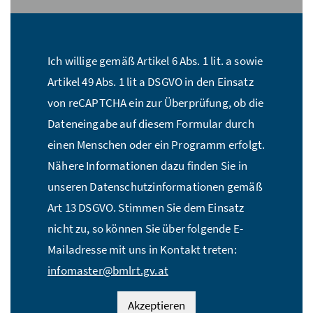
Stückzahl:*
Ich willige gemäß Artikel 6 Abs. 1 lit. a sowie
Name:*
Artikel 49 Abs. 1 lit a DSGVO in den Einsatz
von reCAPTCHA ein zur Überprüfung, ob die
Dateneingabe auf diesem Formular durch
E-Mail Adresse:*
einen Menschen oder ein Programm erfolgt.
Nähere Informationen dazu finden Sie in
unseren Datenschutzinformationen gemäß
Straße:*
Art 13 DSGVO. Stimmen Sie dem Einsatz
nicht zu, so können Sie über folgende E-
Mailadresse mit uns in Kontakt treten:
PLZ:*
infomaster@bmlrt.gv.at
Akzeptieren