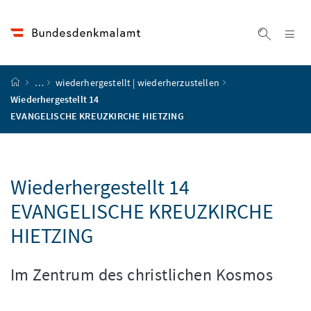
Accesskey
Accesskey
Accesskey
Accesskey
Zum Inhalt
Zum Hauptmenü
Zum Untermenü
Zur Suche
[4]
[1]
[3]
[2]
Na
Suche ei
Startseite
…
wiederhergestellt | wiederherzustellen
Wiederhergestellt 14
EVANGELISCHE KREUZKIRCHE HIETZING
Wiederhergestellt 14
EVANGELISCHE KREUZKIRCHE
HIETZING
Im Zentrum des christlichen Kosmos