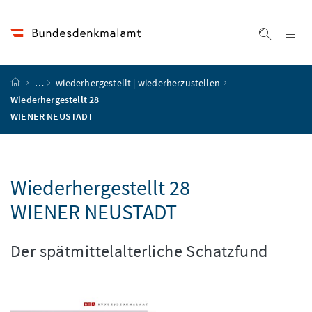
Accesskey
Accesskey
Accesskey
Accesskey
Zum Inhalt
Zum Hauptmenü
Zum Untermenü
Zur Suche
[4]
[1]
[3]
[2]
Na
Suche ei
Startseite
…
wiederhergestellt | wiederherzustellen
Wiederhergestellt 28
WIENER NEUSTADT
Wiederhergestellt 28
WIENER NEUSTADT
Der spätmittelalterliche Schatzfund