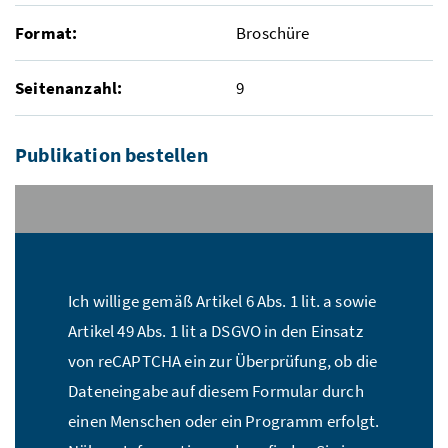
Format:
Broschüre
Seitenanzahl:
9
Publikation bestellen
Stückzahl:*
Ich willige gemäß Artikel 6 Abs. 1 lit. a sowie
Name:*
Artikel 49 Abs. 1 lit a DSGVO in den Einsatz
von reCAPTCHA ein zur Überprüfung, ob die
Dateneingabe auf diesem Formular durch
E-Mail Adresse:*
einen Menschen oder ein Programm erfolgt.