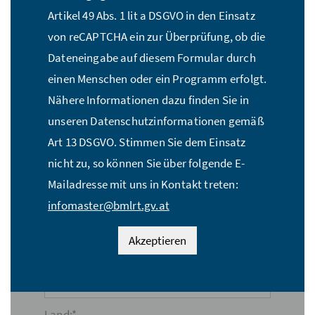
Name:*
Artikel 49 Abs. 1 lit a DSGVO in den Einsatz
von reCAPTCHA ein zur Überprüfung, ob die
Dateneingabe auf diesem Formular durch
E-Mail Adresse:*
einen Menschen oder ein Programm erfolgt.
Nähere Informationen dazu finden Sie in
unseren Datenschutzinformationen gemäß
Straße:*
Art 13 DSGVO. Stimmen Sie dem Einsatz
nicht zu, so können Sie über folgende E-
Mailadresse mit uns in Kontakt treten:
PLZ:*
infomaster@bmlrt.gv.at
Akzeptieren
Ort:*
Land:*