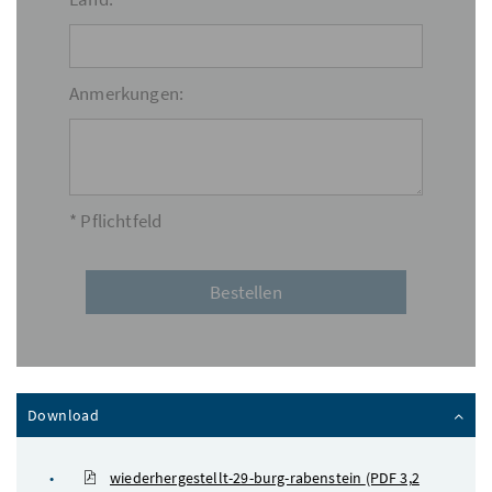
Anmerkungen:
* Pflichtfeld
Inhalt zuklappen
Download
wiederhergestellt-29-burg-rabenstein
(PDF 3,2