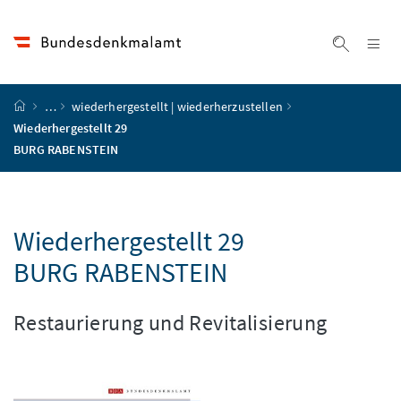
Accesskey
Accesskey
Accesskey
Accesskey
Zum Inhalt
Zum Hauptmenü
Zum Untermenü
Zur Suche
[4]
[1]
[3]
[2]
Na
Suche ei
Startseite
…
wiederhergestellt | wiederherzustellen
Wiederhergestellt 29
BURG RABENSTEIN
Wiederhergestellt 29
BURG RABENSTEIN
Restaurierung und Revitalisierung