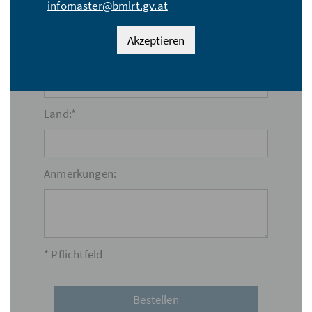
infomaster@bmlrt.gv.at
Akzeptieren
Ort:*
Land:*
Anmerkungen:
* Pflichtfeld