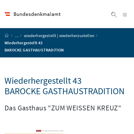
Accesskey
Accesskey
Accesskey
Accesskey
Zum Inhalt
Zum Hauptmenü
Zum Untermenü
Zur Suche
[4]
[1]
[3]
[2]
Na
Suche ei
Startseite
…
wiederhergestellt | wiederherzustellen
Wiederhergestellt 43
BAROCKE GASTHAUSTRADITION
Wiederhergestellt 43
BAROCKE GASTHAUSTRADITION
Das Gasthaus "ZUM WEISSEN KREUZ"