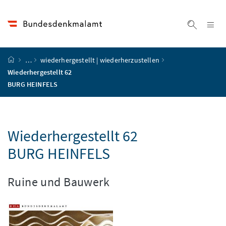
Accesskey
Accesskey
Accesskey
Accesskey
Zum Inhalt
Zum Hauptmenü
Zum Untermenü
Zur Suche
[4]
[1]
[3]
[2]
Na
Suche ei
Startseite
…
wiederhergestellt | wiederherzustellen
Wiederhergestellt 62
BURG HEINFELS
Wiederhergestellt 62
BURG HEINFELS
Ruine und Bauwerk