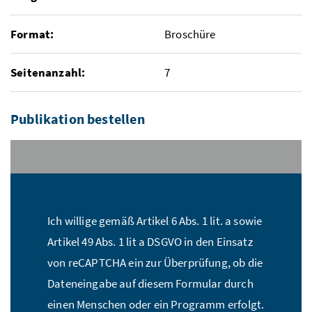
Format:
Broschüre
Seitenanzahl:
7
Publikation bestellen
Stückzahl:*
Ich willige gemäß Artikel 6 Abs. 1 lit. a sowie
Name:*
Artikel 49 Abs. 1 lit a DSGVO in den Einsatz
von reCAPTCHA ein zur Überprüfung, ob die
Dateneingabe auf diesem Formular durch
E-Mail Adresse:*
einen Menschen oder ein Programm erfolgt.