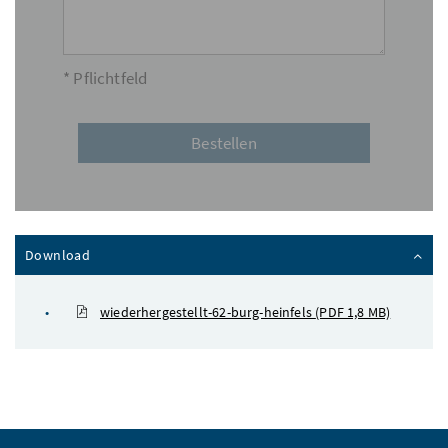
* Pflichtfeld
Inhalt zuklappen
Download
wiederhergestellt-62-burg-heinfels
(PDF 1,8 MB)