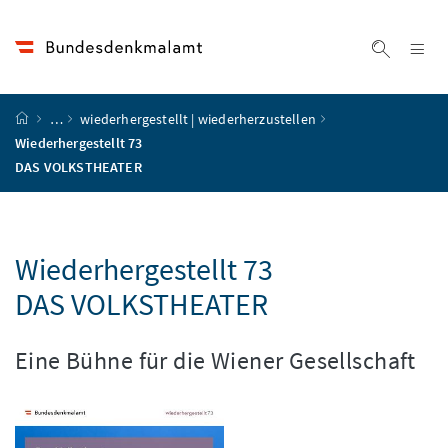
Accesskey
Accesskey
Accesskey
Accesskey
Zum Inhalt
Zum Hauptmenü
Zum Untermenü
Zur Suche
[4]
[1]
[3]
[2]
Na
Suche ei
Startseite
…
wiederhergestellt | wiederherzustellen
Wiederhergestellt 73
DAS VOLKSTHEATER
Wiederhergestellt 73
DAS VOLKSTHEATER
Eine Bühne für die Wiener Gesellschaft