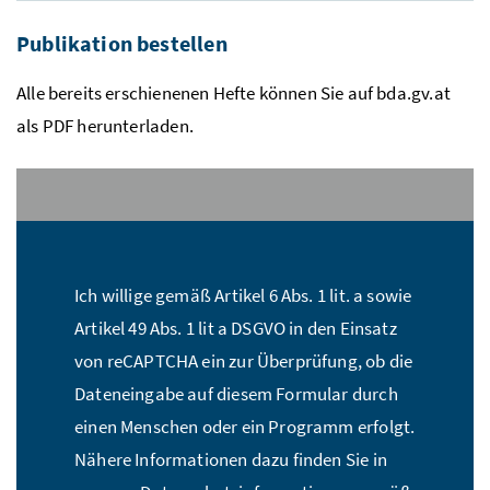
Publikation bestellen
Alle bereits erschienenen Hefte können Sie auf bda.gv.at
als PDF herunterladen.
Stückzahl:*
Ich willige gemäß Artikel 6 Abs. 1 lit. a sowie
Name:*
Artikel 49 Abs. 1 lit a DSGVO in den Einsatz
von reCAPTCHA ein zur Überprüfung, ob die
Dateneingabe auf diesem Formular durch
E-Mail Adresse:*
einen Menschen oder ein Programm erfolgt.
Nähere Informationen dazu finden Sie in