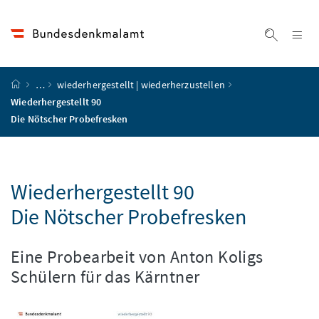
Accesskey
Accesskey
Accesskey
Accesskey
Zum Inhalt
Zum Hauptmenü
Zum Untermenü
Zur Suche
[4]
[1]
[3]
[2]
Na
Suche ei
Startseite
…
wiederhergestellt | wiederherzustellen
Wiederhergestellt 90
Die Nötscher Probefresken
Wiederhergestellt 90
Die Nötscher Probefresken
Eine Probearbeit von Anton Koligs
Schülern für das Kärntner