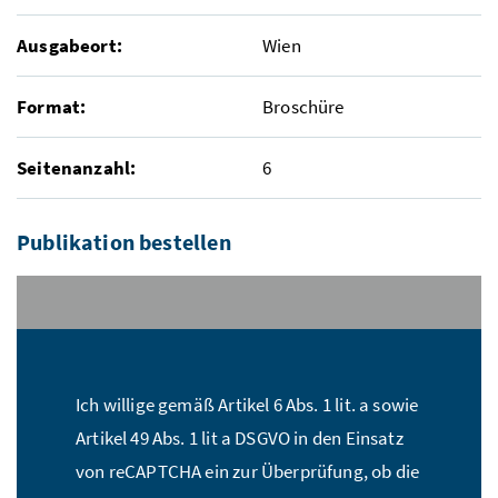
Ausgabeort:
Wien
Format:
Broschüre
Seitenanzahl:
6
Publikation bestellen
Stückzahl:*
Ich willige gemäß Artikel 6 Abs. 1 lit. a sowie
Name:*
Artikel 49 Abs. 1 lit a DSGVO in den Einsatz
von reCAPTCHA ein zur Überprüfung, ob die