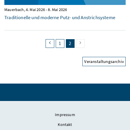
Mauerbach,
4. Mai 2026
-
8. Mai 2026
Traditionelle und moderne Putz- und Anstrichsysteme
search.pagingback
search.page
search.page
(search.pagecurrent)
search.pagingnext
1
2
Veranstaltungsarchiv
Impressum
Kontakt