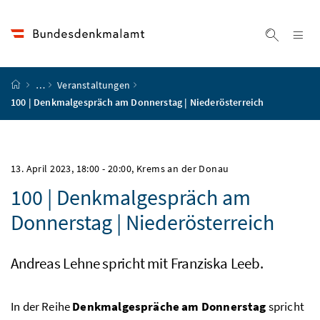
Accesskey
Accesskey
Accesskey
Accesskey
Zum Inhalt
Zum Hauptmenü
Zum Untermenü
Zur Suche
[4]
[1]
[3]
[2]
Na
Suche ei
Startseite
…
Veranstaltungen
100 | Denkmalgespräch am Donnerstag | Niederösterreich
13. April 2023, 18:00
-
20:00
, Krems an der Donau
100 | Denkmalgespräch am
Donnerstag | Niederösterreich
Andreas Lehne spricht mit Franziska Leeb.
In der Reihe
Denkmalgespräche am Donnerstag
spricht