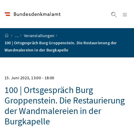
Accesskey
Accesskey
Accesskey
Accesskey
Zum Inhalt
Zum Hauptmenü
Zum Untermenü
Zur Suche
[4]
[1]
[3]
[2]
Na
Suche ei
Startseite
…
Veranstaltungen
100 | Ortsgespräch Burg Groppenstein. Die Restaurierung der
Wandmalereien in der Burgkapelle
15. Juni 2023, 13:00
-
18:00
100 | Ortsgespräch Burg
Groppenstein. Die Restaurierung
der Wandmalereien in der
Burgkapelle