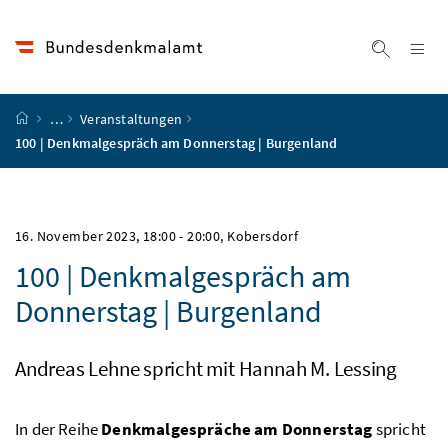
Accesskey
Accesskey
Accesskey
Accesskey
Zum Inhalt
Zum Hauptmenü
Zum Untermenü
Zur Suche
[4]
[1]
[3]
[2]
Na
Suche ei
Startseite
…
Veranstaltungen
100 | Denkmalgespräch am Donnerstag | Burgenland
16. November 2023, 18:00
-
20:00
, Kobersdorf
100 | Denkmalgespräch am
Donnerstag | Burgenland
Andreas Lehne spricht mit Hannah M. Lessing
In der Reihe
Denkmalgespräche am Donnerstag
spricht