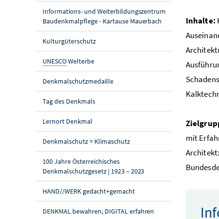
Informations- und Weiterbildungszentrum
Inhalte:
Baudenkmalpflege - Kartause Mauerbach
Auseinand
Kulturgüterschutz
Architek
UNESCO
Welterbe
Ausführun
Schadens
Denkmalschutzmedaille
Kalktech
Tag des Denkmals
Lernort Denkmal
Zielgrup
mit Erfah
Denkmalschutz = Klimaschutz
Architekt
100 Jahre Österreichisches
Bundesde
Denkmalschutzgesetz | 1923 – 2023
HAND//WERK gedacht+gemacht
In
DENKMAL bewahren, DIGITAL erfahren