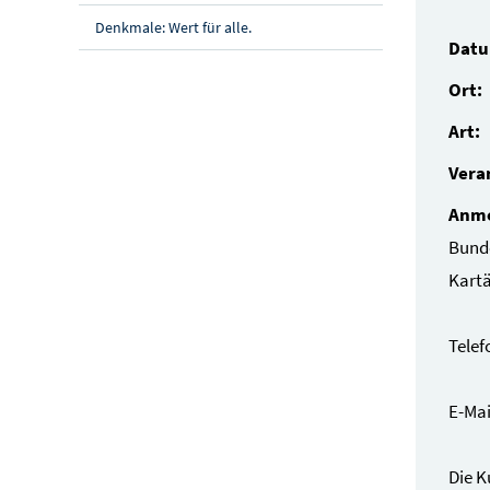
Denkmale: Wert für alle.
Dat
Ort:
Art:
Vera
Anme
Bund
Kartä
Telef
E-Mai
Die K