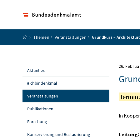
Accesskey
Accesskey
Accesskey
Accesskey
Zum Inhalt
Zum Hauptmenü
Zum Untermenü
Zur Suche
[4]
[1]
[3]
[2]
Startseite
Themen
Veranstaltungen
Grundkurs – Architekturo
26. Februa
Aktuelles
Grund
#ichbindenkmal
Termin
(aktuelle Seite)
Veranstaltungen
Publikationen
In Koope
Forschung
Leitung:
Konservierung und Restaurierung