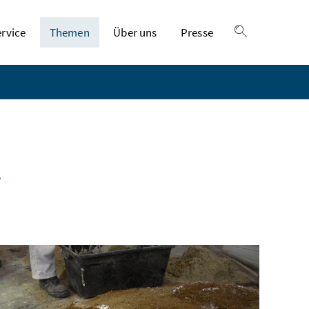
ervice
Themen
Über uns
Presse
Suche einble
s