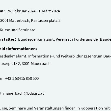
um:
26. Februar 2024
-
1. März 2024
3001
Mauerbach
,
Kartäuserplatz 2
Kurse und Seminare
nstalter:
Bundesdenkmalamt, Verein zur Förderung der Baud
ldeinformationen:
esdenkmalamt, Informations- und Weiterbildungszentrum Ba
userplatz 2, 3001 Mauerbach
on: +43 1 53415 850 500
l:
mauerbach@bda.gv.at
urse, Seminare und Veranstaltungen finden in Kooperation mit