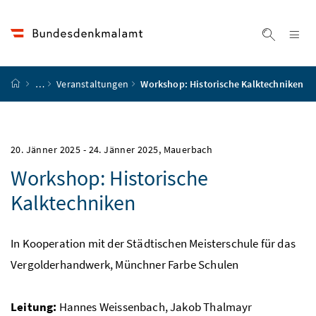
Accesskey
Accesskey
Accesskey
Accesskey
Zum Inhalt
Zum Hauptmenü
Zum Untermenü
Zur Suche
[4]
[1]
[3]
[2]
Na
Suche ei
Startseite
…
Veranstaltungen
Workshop: Historische Kalktechniken
20. Jänner 2025
-
24. Jänner 2025
, Mauerbach
Workshop: Historische
Kalktechniken
In Kooperation mit der Städtischen Meisterschule für das
Vergolderhandwerk, Münchner Farbe Schulen
Leitung:
Hannes Weissenbach, Jakob Thalmayr