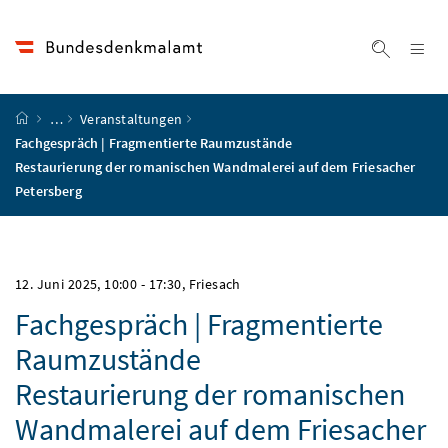
Accesskey
Accesskey
Accesskey
Accesskey
Zum Inhalt
Zum Hauptmenü
Zum Untermenü
Zur Suche
[4]
[1]
[3]
[2]
Na
Suche ei
Startseite
…
Veranstaltungen
Fachgespräch | Fragmentierte Raumzustände
Restaurierung der romanischen Wandmalerei auf dem Friesacher
Petersberg
12. Juni 2025, 10:00
-
17:30
, Friesach
Fachgespräch | Fragmentierte
Raumzustände
Restaurierung der romanischen
Wandmalerei auf dem Friesacher