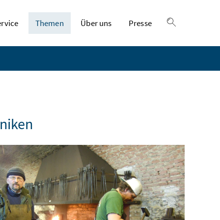
ervice
Themen
Über uns
Presse
Suche einble
hniken