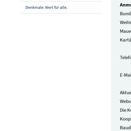
Anme
Denkmale: Wert für alle.
Bund
Weit
Maue
Kartä
Telef
E-Mai
Aktue
Webs
Die K
Koope
Baud