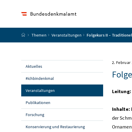
Accesskey
Accesskey
Accesskey
Accesskey
Zum Inhalt
Zum Hauptmenü
Zum Untermenü
Zur Suche
[4]
[1]
[3]
[2]
Startseite
Themen
Veranstaltungen
Folgekurs II – Tradition
2. Februar
Aktuelles
Folge
#ichbindenkmal
(aktuelle Seite)
Veranstaltungen
Leitung:
Publikationen
Inhalte:
Forschung
der Schmi
Ornamente
Konservierung und Restaurierung