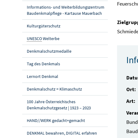
Feuersch
Informations- und Weiterbildungszentrum
Baudenkmalpflege - Kartause Mauerbach
Zielgrup
Kulturgüterschutz
Schmiede
UNESCO
Welterbe
Denkmalschutzmedaille
In
Tag des Denkmals
Lernort Denkmal
Dat
Ort:
Denkmalschutz = Klimaschutz
Art:
100 Jahre Österreichisches
Denkmalschutzgesetz | 1923 – 2023
Vera
HAND//WERK gedacht+gemacht
Bund
Baud
DENKMAL bewahren, DIGITAL erfahren