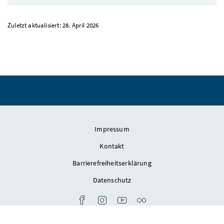
Zuletzt aktualisiert: 28. April 2026
Impressum
Kontakt
Barrierefreiheitserklärung
Datenschutz
Link zum Facebook-Konto des Bundesdenk
Link zum Instagram-Account des Bu
Link zum Youtube-Kanal des 
Fotostream des Bundesde