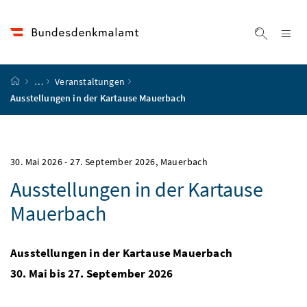
Accesskey
Accesskey
Accesskey
Accesskey
Zum Inhalt
Zum Hauptmenü
Zum Untermenü
Zur Suche
[4]
[1]
[3]
[2]
Na
Suche ei
Startseite
…
Veranstaltungen
Ausstellungen in der Kartause Mauerbach
30. Mai 2026
-
27. September 2026
, Mauerbach
Ausstellungen in der Kartause
Mauerbach
Ausstellungen in der Kartause Mauerbach
30. Mai bis 27. September 2026