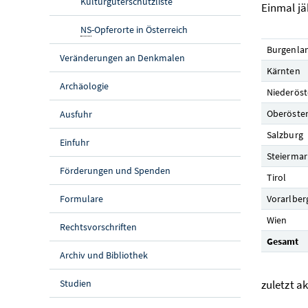
Kulturgüterschutzliste
Einmal jä
NS
-Opferorte in Österreich
Burgenla
Veränderungen an Denkmalen
Kärnten
Archäologie
Niederöst
Oberöster
Ausfuhr
Salzburg
Einfuhr
Steiermar
Förderungen und Spenden
Tirol
Formulare
Vorarlber
Wien
Rechtsvorschriften
Gesamt
Archiv und Bibliothek
Studien
zuletzt a