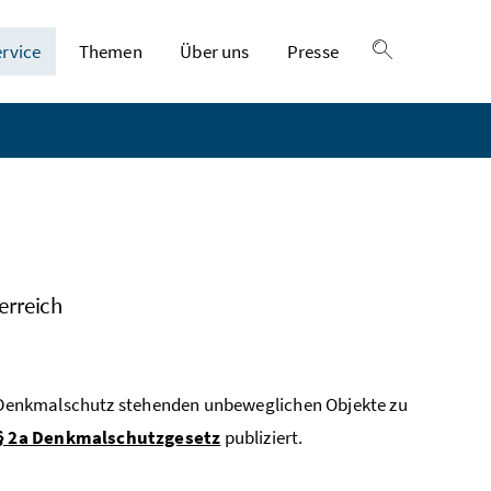
ervice
Themen
Über uns
Presse
Suche einble
erreich
er Denkmalschutz stehenden unbeweglichen Objekte zu
 2a Denkmalschutzgesetz
publiziert.