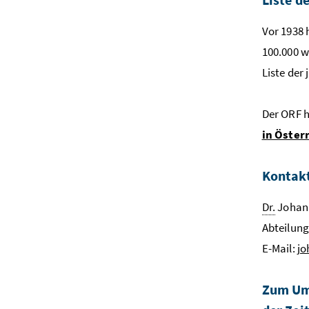
Vor 1938 
100.000 w
Liste der
Der ORF h
in Öster
Kontak
Dr.
Johann
Abteilun
E-Mail:
jo
Zum Um