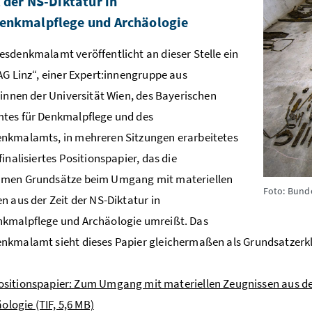
t der NS-Diktatur in
enkmalpflege und Archäologie
sdenkmalamt veröffentlicht an dieser Stelle ein
AG Linz“, einer Expert:innengruppe aus
:innen der Universität Wien, des Bayerischen
tes für Denkmalpflege und des
nkmalamts, in mehreren Sitzungen erarbeitetes
finalisiertes Positionspapier, das die
men Grundsätze beim Umgang mit materiellen
Foto: Bund
n aus der Zeit der NS-Diktatur in
kmalpflege und Archäologie umreißt. Das
kmalamt sieht dieses Papier gleichermaßen als Grundsatzerkl
ositionspapier: Zum Umgang mit materiellen Zeugnissen aus de
ologie (TIF, 5,6 MB)