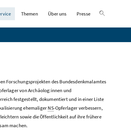
ervice
Themen
Über uns
Presse
Suche einble
nden Forschungsprojekten des Bundesdenkmalamtes
pferlager von Archäolog:innen und
rreich festgestellt, dokumentiert und in einer Liste
Lokalisierung ehemaliger
NS
-Opferlager verbessern,
leichtern sowie die Öffentlichkeit auf ihre frühere
ksam machen.