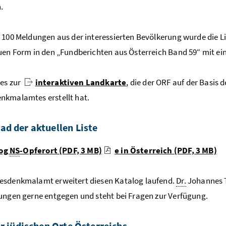
.
 100 Meldungen aus der interessierten Bevölkerung wurde die Lis
uen Form in den „Fundberichten aus Österreich Band 59“ mit ei
 es zur
interaktiven Landkarte
, die der ORF auf der Basis d
nkmalamtes erstellt hat.
d der aktuellen Liste
log
NS
-Opferort
(PDF, 3 MB)
e in Österreich
(PDF, 3 MB)
esdenkmalamt erweitert diesen Katalog laufend.
Dr.
Johannes 
ungen gerne entgegen und steht bei Fragen zur Verfügung.
er jüdischen Orte Österreichs