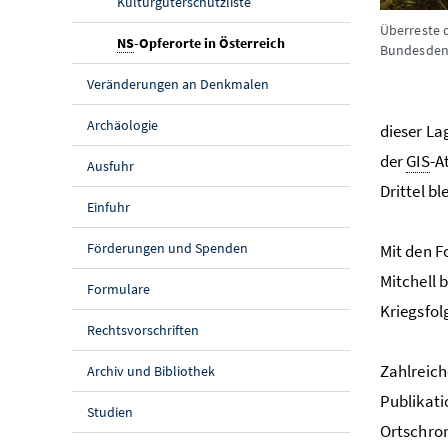
Kulturgüterschutzliste
Überreste 
(aktuelle Seite)
NS
-Opferorte in Österreich
Bundesden
Veränderungen an Denkmalen
Archäologie
dieser La
der
GIS
-A
Ausfuhr
Drittel b
Einfuhr
Förderungen und Spenden
Mit den F
Mitchell 
Formulare
Kriegsfol
Rechtsvorschriften
Zahlreich
Archiv und Bibliothek
Publikati
Studien
Ortschron