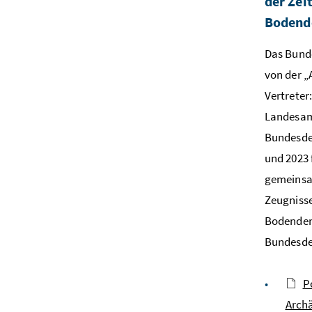
der Zei
Bodend
Das Bunde
von der „
Vertreter
Landesam
Bundesde
und 2023 
gemeinsa
Zeugnisse
Bodenden
Bundesden
P
Archä