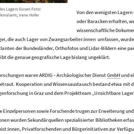
des Lagers Gusen
Foto:
Von den wenigsten Lagern 
kmalamt, Irene Hofer
oder Baracken erhalten, w
wissenschaftliche Dokument
ger, die auch Lager von Zwangsarbeiter:innen umfassen, wurd
tlanten der Bundesländer, Orthofotos und Lidar-Bildern eine pa
leibt die genaue geografische Lage bislang ungeklärt.
orschungen waren ARDIG – Archäologischer Dienst
GmbH
und e
betraut. Kooperation und Wissensaustausch bestand etwa mit d
genforschung in Graz und dem Projektteam „Unsichtbare Lager 
e Einzelpersonen sowie Forschende trugen zur Erweiterung und 
onen wurden Sekundärquellen spezialisierter Bibliotheken erfass
ist:innen, Privatforschenden und Bürgerinitiativen zur Verfügun