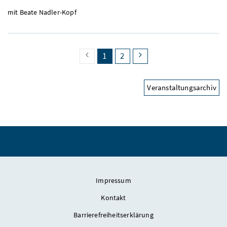
mit Beate Nadler-Kopf
search.pagingback
search.page
(search.pagecurrent)
search.page
search.pagingnext
1
2
Veranstaltungsarchiv
Impressum
Kontakt
Barrierefreiheitserklärung