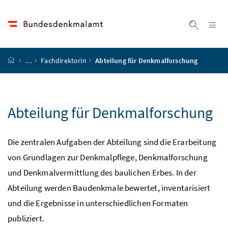
Accesskey
Accesskey
Accesskey
Accesskey
Zum Inhalt
Zum Hauptmenü
Zum Untermenü
Zur Suche
[4]
[1]
[3]
[2]
Na
Suche ei
Startseite
…
Fachdirektorin
Abteilung für Denkmalforschung
Abteilung für Denkmalforschung
Die zentralen Aufgaben der Abteilung sind die Erarbeitung
von Grundlagen zur Denkmalpflege, Denkmalforschung
und Denkmalvermittlung des baulichen Erbes. In der
Abteilung werden Baudenkmale bewertet, inventarisiert
und die Ergebnisse in unterschiedlichen Formaten
publiziert.