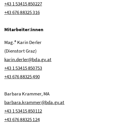
+43 1 53415 850227
+43 676 88325 316
Mitarbeiter:innen
a
Mag.
Karin
Derler
(Dienstort Graz)
karin.derler@bda.gv.at
+43 1 53415 850753
+43 676 88325 490
Barbara Krammer,
MA
barbara.krammer@bda.gv.at
+43 1 53415 850112
+43 676 88325 124