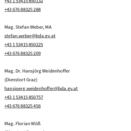
+43 1 53415 850132
+43 676 88325 288
Mag.
Stefan Weber,
MA
stefan.weber@bda.gv.at
+43 1 53415 850225
+43 676 88325 209
Mag.
Dr.
Hansjörg
Weidenhoffer
(Dienstort Graz)
hansjoerg.weidenhoffer@bda.gv.at
+43 1 53415 850757
+43 676 88325 456
Mag.
Florian
Wöß