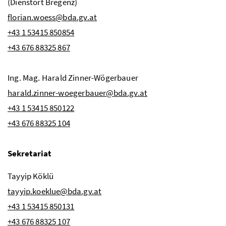
(Dienstort Bregenz)
florian.woess@bda.gv.at
+43 1 53415 850854
+43 676 88325 867
Ing.
Mag.
Harald Zinner-Wögerbauer
harald.zinner-woegerbauer@bda.gv.at
+43 1 53415 850122
+43 676 88325 104
Sekretariat
Tayyip Köklü
tayyip.koeklue@bda.gv.at
+43 1 53415 850131
+43 676 88325 107