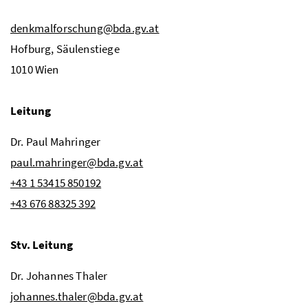
denkmalforschung@bda.gv.at
Hofburg, Säulenstiege
1010 Wien
Leitung
Dr.
Paul
Mahringer
paul.mahringer@bda.gv.at
+43 1 53415 850192
+43 676 88325 392
Stv. Leitung
Dr.
Johannes
Thaler
johannes.thaler@bda.gv.at