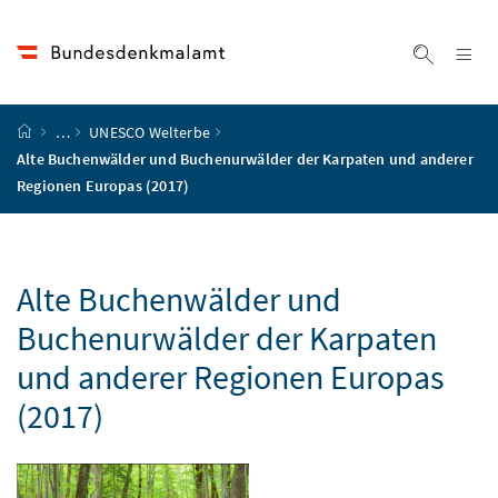
Accesskey
Accesskey
Accesskey
Accesskey
Zum Inhalt
Zum Hauptmenü
Zum Untermenü
Zur Suche
[4]
[1]
[3]
[2]
Na
Suche ei
Startseite
…
UNESCO
Welterbe
Alte Buchenwälder und Buchenurwälder der Karpaten und anderer
Regionen Europas (2017)
Alte Buchenwälder und
Buchenurwälder der Karpaten
und anderer Regionen Europas
(2017)