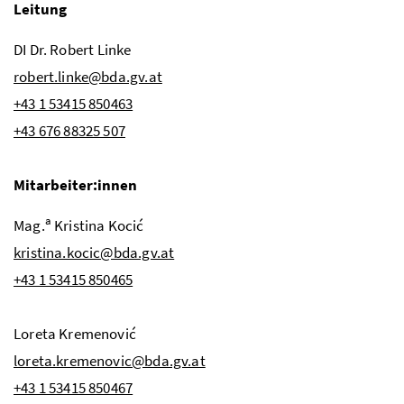
Leitung
DI
Dr.
Robert
Linke
robert.linke@bda.gv.at
+43 1 53415 850463
+43 676 88325 507
Mitarbeiter:innen
a
Mag.
Kristina
Kocić
kristina.kocic@bda.gv.at
+43 1 53415 850465
Loreta Kremenović
loreta.kremenovic@bda.gv.at
+43 1 53415 850467