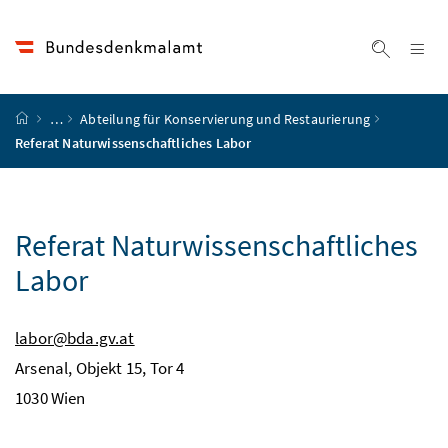
Accesskey
Accesskey
Accesskey
Accesskey
Zum Inhalt
Zum Hauptmenü
Zum Untermenü
Zur Suche
[4]
[1]
[3]
[2]
Na
Suche ei
Startseite
…
Abteilung für Konservierung und Restaurierung
Referat Naturwissenschaftliches Labor
Referat Naturwissenschaftliches
Labor
labor@bda.gv.at
Arsenal, Objekt 15, Tor 4
1030
Wien