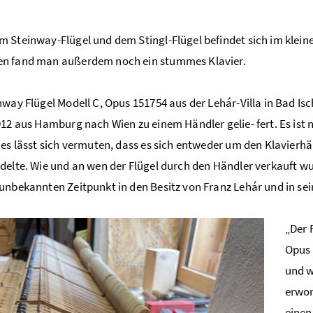
 Steinway-Flügel und dem Stingl-Flügel befindet sich im klei
n fand man außerdem noch ein stummes Klavier.
nway Flügel Modell C, Opus 151754 aus der Lehár-Villa in Bad 
912 aus Hamburg nach Wien zu einem Händler gelie- fert. Es ist
 es lässt sich vermuten, dass es sich entweder um den Klavier
delte. Wie und an wen der Flügel durch den Händler verkauft wur
unbekannten Zeitpunkt in den Besitz von Franz Lehár und in seine
„Der 
Opus 
und w
erwor
einen