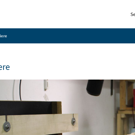
S
iere
ere