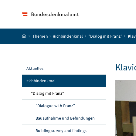
Accesskey
Accesskey
Accesskey
Accesskey
Zum Inhalt
Zum Hauptmenü
Zum Untermenü
Zur Suche
[4]
[1]
[3]
[2]
Startseite
Themen
#ichbindenkmal
"Dialog mit Franz"
Klav
Klavi
Aktuelles
(aktuelle Seite)
#ichbindenkmal
(aktuelle Seite)
"Dialog mit Franz"
"Dialogue with Franz"
Bauaufnahme und Befundungen
Building survey and findings