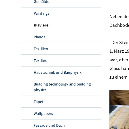
Gemälde
Paintings
Neben dem
Dachbode
(aktuelle Seite)
Klaviere
Pianos
„Der Stei
Textilien
1. März 1
war, aber
Textiles
Gloss han
Haustechnik und Bauphysik
zu einem 
Building technology and building
physics
Tapete
Wallpapers
Fassade und Dach