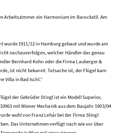
nen Arbeitszimmer ein Harmonium im Barockstil. Am
Ischl wurde 1911/12 in Hamburg gebaut und wurde am
 nicht nachzuverfolgen, welcher Händler das genau
händler Bernhard Kohn oder die Firma Lauberger &
de, ist nicht bekannt. Tatsache ist, der Flügel kam
 Villa in Bad Ischl.“
Flügel der Gebrüder Stingl ist ein Modell Superior,
10963 mit Wiener Mechanik aus dem Baujahr 1903/04
urde wohl von Franz Lehár bei der Firma Stingl
ben. Das Unternehmen verfügt nach wie vor über
 Firmensitz in Wien mit einer eigenen