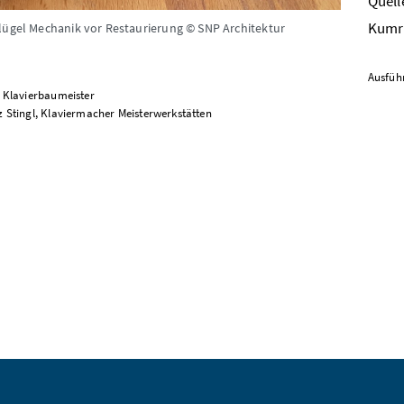
Quell
Kumri
lügel Mechanik vor Restaurierung © SNP Architektur
Ausfüh
, Klavierbaumeister
z Stingl, Klaviermacher Meisterwerkstätten