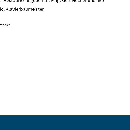
e: Restaurierungsbericht Mag. Gert Hecher und Ilko
c, Klavierbaumeister
rende
: