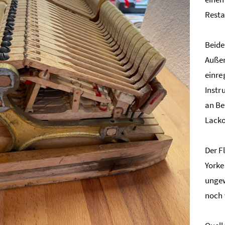
Resta
Beide
Außer
einre
Instr
an Be
Lacko
Der F
Yorke
ungew
noch 